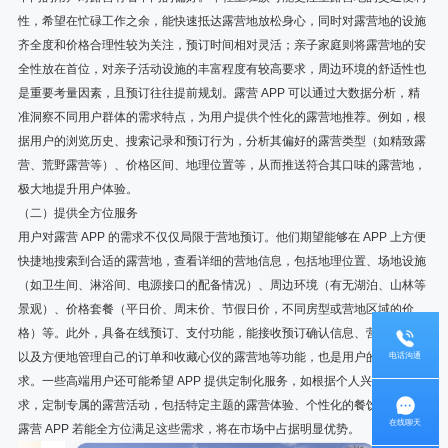
性，希望在忙碌工作之余，能快速抵达露营地放松身心，同时对露营地的设施
齐全度和价格合理性较为关注，预订时间相对灵活；亲子家庭则将露营地的安
全性放在首位，对亲子活动设施的丰富程度有较高要求，周边环境的舒适性也
是重要考量因素，且预订往往提前规划。露营 APP 可以通过大数据分析，精
准洞察不同用户群体的需求特点，为用户提供个性化的露营地推荐。例如，根
据用户的浏览历史、搜索记录和预订行为，分析其偏好的露营类型（如精致露
营、荒野露营等）、价格区间、地理位置等，从而推送符合其口味的露营地，
极大地提升用户体验。
（二）提供全方位服务
用户对露营 APP 的需求不仅仅局限于营地预订。他们期望能够在 APP 上方便
快捷地搜索到合适的露营地，查看详细的营地信息，包括地理位置、场地设施
（如卫生间、淋浴间、电源接口的配备情况）、周边环境（有无湖泊、山林等
景观）、价格套餐（平日价、周末价、节假日价，不同房型或营地区域的价
格）等。此外，具备在线预订、支付功能，能接收预订确认信息、营地通知，
以及方便地管理自己的订单和收藏心仪的露营地等功能，也是用户的基本诉
电话沟通
求。一些高端用户还可能希望 APP 提供定制化服务，如根据个人兴趣和需
求，定制专属的露营活动，包括特定主题的露营体验、个性化的餐饮安排等。
在线聊天
露营 APP 若能全方位满足这些需求，将在市场中占据明显优势。